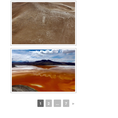
1
2
...
7
►