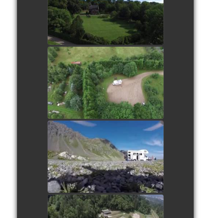
watch video
Egtved Danemark
watch video
Flülapass Suisse
watch video
Clusone Italie