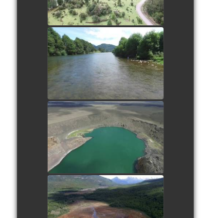
Instant de pêche
watch video
Laguna Azul
watch video
Tourbière du parc National de
la Terre de Feu