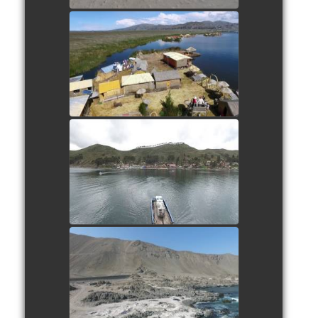
Les îles Uros
watch video
Traversée du lac Titicaca
watch video
Playa la Cuchara
watch video