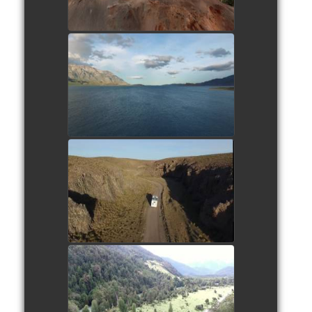
Bivouac à Fachinal
watch video
Canyon de Puerto Deseado
watch video
Bivouac à Villa Vanguardia
watch video