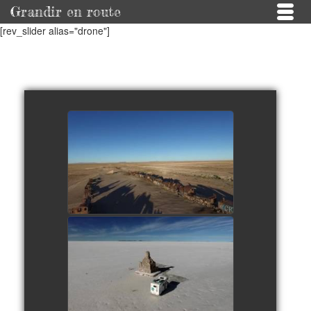
Grandir en route
[rev_slider alias="drone"]
Cimetière des trains
watch video
Salar d'Uyuni
watch video