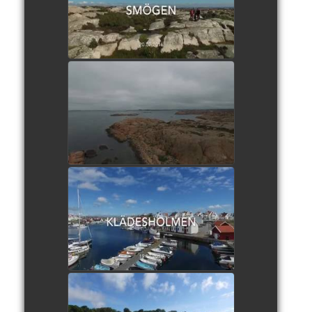
watch video
Lysekil Suède
watch video
Klädesholmen Suède
watch video
Mölle Suède