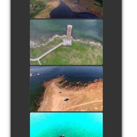
watch video
Fin del mondo
watch video
Bivouac à Cabo Dos Bahias
watch video
Une otarie en mer