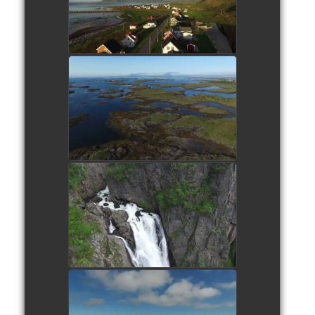
watch video
Vega Norvège
watch video
Voringsfossen Norvège
watch video
Smögen Suède