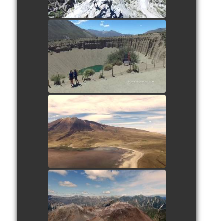
Pozos de las Animas
watch video
Laguna Tromen
watch video
Le volcan Chaiten
watch video