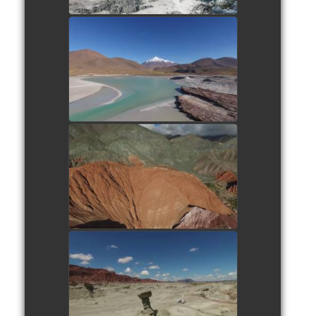
Laguna Piedras rojas
watch video
Purmamarca
watch video
Parc Ischigualasto
watch video