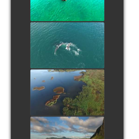
watch video
Les baleines de Valdès vues du
ciel
watch video
Parc National de Stowinski
Pologne
watch video
Eggum Norvège