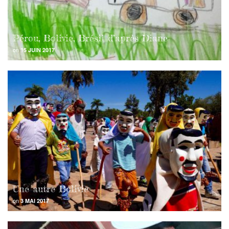
Pérou, Bolivie, Brésil d’après Diane
on
15 JUIN 2017
Une autre Bolivie
on
3 MAI 2017