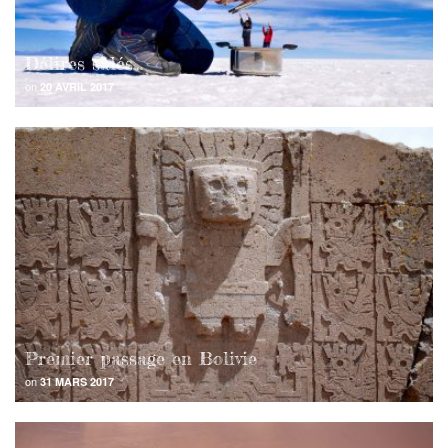
Délires salés…
on
20 AVRIL 2017
Premier passage en Bolivie
on
31 MARS 2017