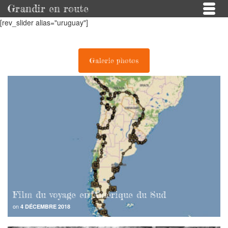
Grandir en route
[rev_slider alias="uruguay"]
Galerie photos
Film du voyage en Amérique du Sud
on
4 DÉCEMBRE 2018